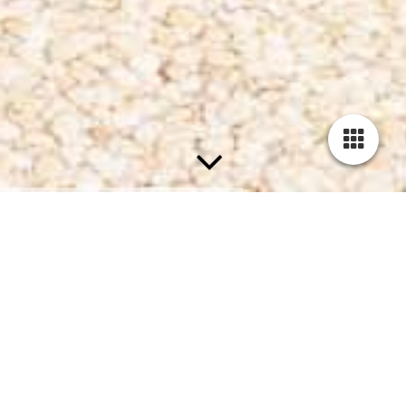
Home
Nieuwbouw
Villa NM Achterveld
Schuurwoning Veluwe
Villa Vogelhorst