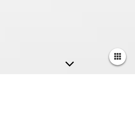
't Gooi, Villa WH
Exclusieve patio villa
Villa WH is een architectonisch concept voor een