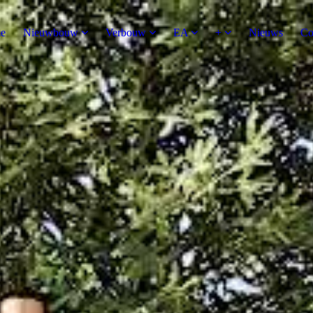
e
Nieuwbouw
Verbouw
EA
+
Nieuws
Co